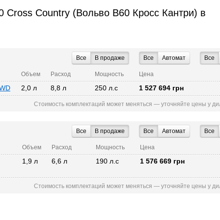
 Cross Country (Вольво В60 Кросс Кантри) в
Все
В продаже
Все
Автомат
Все
Объем
Расход
Мощность
Цена
 AWD
2,0 л
8,8 л
250 л.с
1 527 694 грн
Стоимость комплектаций может меняться — уточняйте цены у ди
Все
В продаже
Все
Автомат
Все
Объем
Расход
Мощность
Цена
1,9 л
6,6 л
190 л.с
1 576 669 грн
Стоимость комплектаций может меняться — уточняйте цены у ди