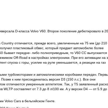
версала D-класса Volvo V60. Второе поколение дебютировало в 2
s Country отличается, прежде всего, увеличенным на 75 мм (до 210
получил пластиковый обвес, который придает автомобилю более
V60 бывает передне- либо полноприводным, то V60 CC выпускается
жимом Off-Road в настройках электроники. При его активации на 
ент спуска с горы, усилие на руле уменьшается, а реакции на газ
ными турбомоторами и автоматическими коробками передач. Перв
). Позже к ним присоединилась версия D3 (150 л.с.). Все они
том отличаются умеренным аппетитом. Так, у T5 заявленный расх
WLTP составляет от 7.3 до 8 л/100 км. А у версии D4 — от 5.9 до 
ии Volvo Cars в бельгийском Генте.