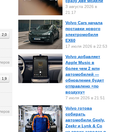
сразу две модели
3 августа 2026 в
21:17
Volvo Cars начала
поставки нового
электромобиля
2,0
EX60
17 июля 2026 в 22:53
Volvo добавляет
Apple Music в
леров
более чем 2 млн
автомобилей —
1,9
обновление будет
отправлено «по
воздуху»
7 июля 2026 в 21:51
Volvo готова
леров
собирать
автомобили Geely,
Zeekr и Lynk & Co
на своих заводах в