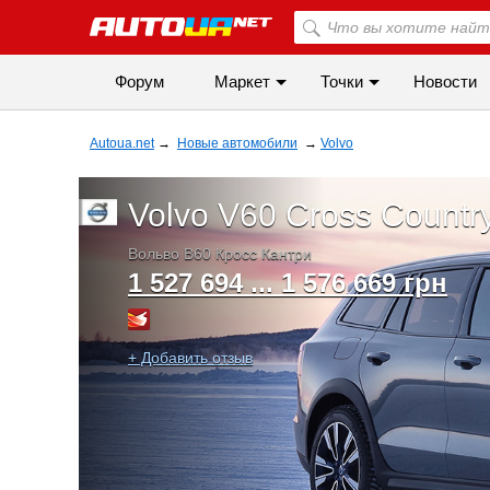
Форум
Маркет
Точки
Новости
Autoua.net
→
Новые автомобили
→
Volvo
Volvo V60 Cross Countr
Вольво В60 Кросс Кантри
1 527 694 ... 1 576 669 грн
+ Добавить отзыв