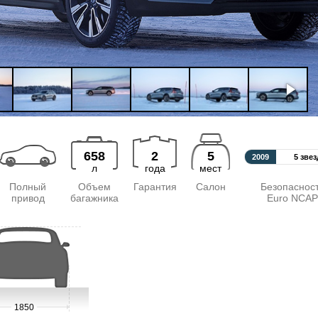
658
2
5
2009
5 звез
л
года
мест
Полный
Объем
Гарантия
Салон
Безопаснос
привод
багажника
Euro NCAP
1850