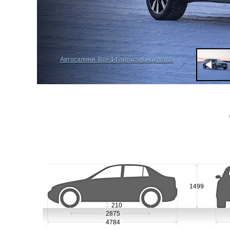
Автосалони. Все 14 автосалонов Volvo
1499
210
2875
4784