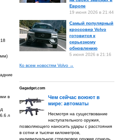
Европе
19 июня 2026 в 21:44
Самый популярный
кроссовер Volvo
готовится к
018
серьезному
обновлению
5 июня 2026 в 21:16
 мм)
Ко всем новостям Volvo →
задние
Gagadget.com
ыми в
Чем сейчас воюют в
мире: автоматы
од
Несмотря на существование
6.6 л
наступательного оружия,
позволяющего наносить удары с расстояния
в сотни и тысячи километров,
индивидуальное стрелковое оружие отнюдь