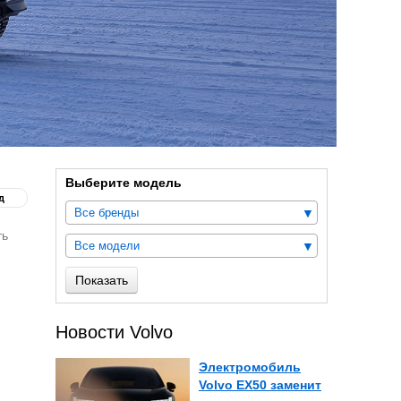
Выберите модель
д
Все бренды
ть
Все модели
Показать
Новости Volvo
Электромобиль
Volvo EX50 заменит