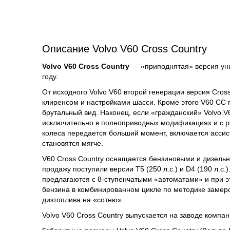
Описание Volvo V60 Cross Country
Volvo V60 Cross Country
— «приподнятая» версия уни
году.
От исходного Volvo V60 второй генерации версия Cros
клиренсом и настройками шасси. Кроме этого V60 CC 
брутальный вид. Наконец, если «гражданский» Volvo 
исключительно в полноприводных модификациях и с ре
колеса передается больший момент, включается ассист
становятся мягче.
V60 Cross Country оснащается бензиновыми и дизель
продажу поступили версии T5 (250 л.с.) и D4 (190 л.с.
предлагаются с 8-ступенчатыми «автоматами» и при э
бензина в комбинированном цикле по методике замеров 
дизтоплива на «сотню».
Volvo V60 Cross Country выпускается на заводе компан